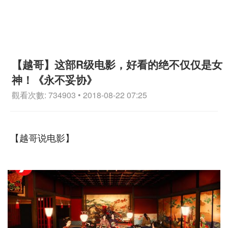
【越哥】这部R级电影，好看的绝不仅仅是女
神！《永不妥协》
觀看次數: 734903 • 2018-08-22 07:25
【越哥说电影】