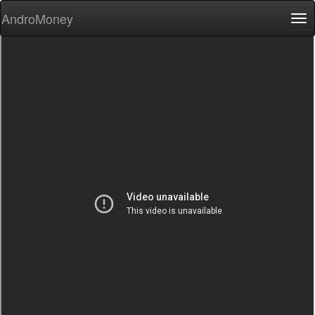
AndroMoney
Tog
nav