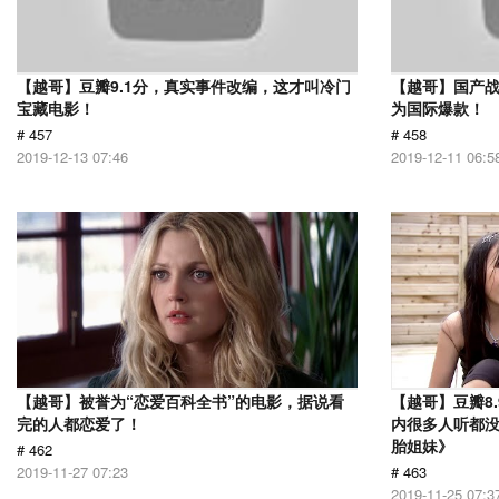
【越哥】豆瓣9.1分，真实事件改编，这才叫冷门
【越哥】国产
宝藏电影！
为国际爆款！
# 457
# 458
2019-12-13 07:46
2019-12-11 06:5
【越哥】被誉为“恋爱百科全书”的电影，据说看
【越哥】豆瓣8
完的人都恋爱了！
内很多人听都
胎姐妹》
# 462
2019-11-27 07:23
# 463
2019-11-25 07:3