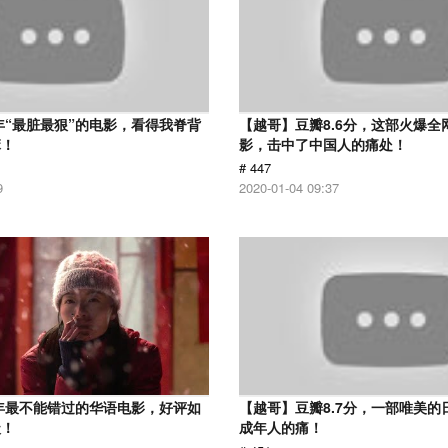
7年“最脏最狠”的电影，看得我脊背
【越哥】豆瓣8.6分，这部火爆全
麻！
影，击中了中国人的痛处！
# 447
9
2020-01-04 09:37
9年最不能错过的华语电影，好评如
【越哥】豆瓣8.7分，一部唯美的
级！
成年人的痛！