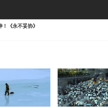
神！《永不妥协》