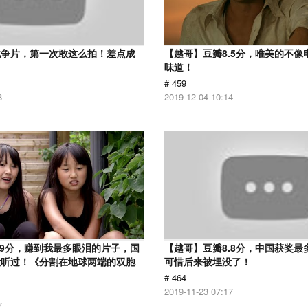
战争片，第一次敢这么拍！差点成
【越哥】豆瓣8.5分，唯美的不像
味道！
# 459
8
2019-12-04 10:14
.9分，赚到我最多眼泪的片子，国
【越哥】豆瓣8.8分，中国获奖最
没听过！《分割在地球两端的双胞
可惜后来被埋没了！
# 464
2019-11-23 07:17
7