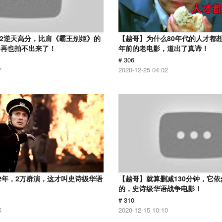
.2逆天高分，比肩《霸王别姬》的
【越哥】为什么80年代的人才都想
们再也拍不出来了！
年前的老电影，道出了真谛！
# 306
7
2020-12-25 04:02
2年，2万群演，这才叫史诗级华语
【越哥】就算删减130分钟，它
的，史诗级华语战争电影！
# 310
5
2020-12-15 10:10