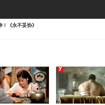
神！《永不妥协》