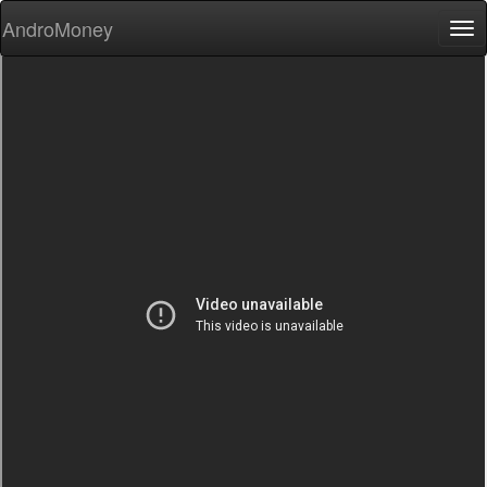
AndroMoney
Tog
nav