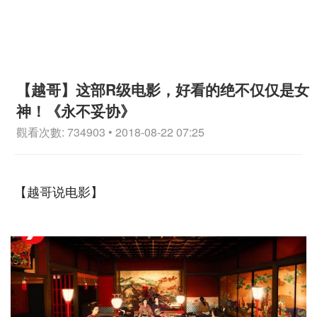
【越哥】这部R级电影，好看的绝不仅仅是女
神！《永不妥协》
觀看次數: 734903 • 2018-08-22 07:25
【越哥说电影】