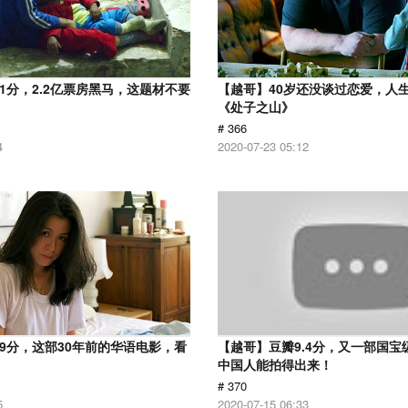
.1分，2.2亿票房黑马，这题材不要
【越哥】40岁还没谈过恋爱，人
《处子之山》
# 366
4
2020-07-23 05:12
.9分，这部30年前的华语电影，看
【越哥】豆瓣9.4分，又一部国宝
中国人能拍得出来！
# 370
5
2020-07-15 06:33