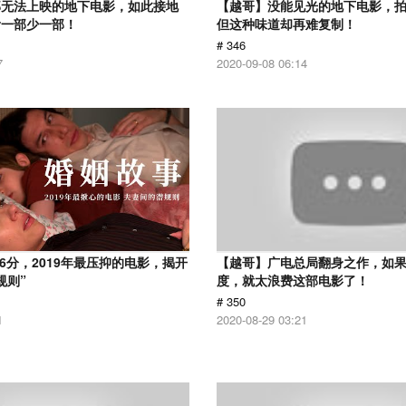
部无法上映的地下电影，如此接地
【越哥】没能见光的地下电影，
看一部少一部！
但这种味道却再难复制！
# 346
7
2020-09-08 06:14
.6分，2019年最压抑的电影，揭开
【越哥】广电总局翻身之作，如
规则”
度，就太浪费这部电影了！
# 350
1
2020-08-29 03:21