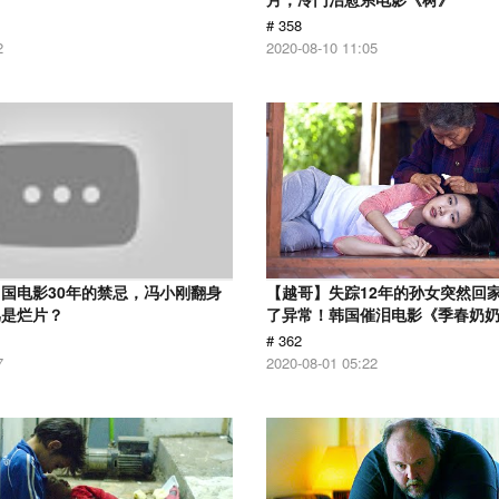
# 358
2
2020-08-10 11:05
国电影30年的禁忌，冯小刚翻身
【越哥】失踪12年的孙女突然回
骂是烂片？
了异常！韩国催泪电影《季春奶
# 362
7
2020-08-01 05:22