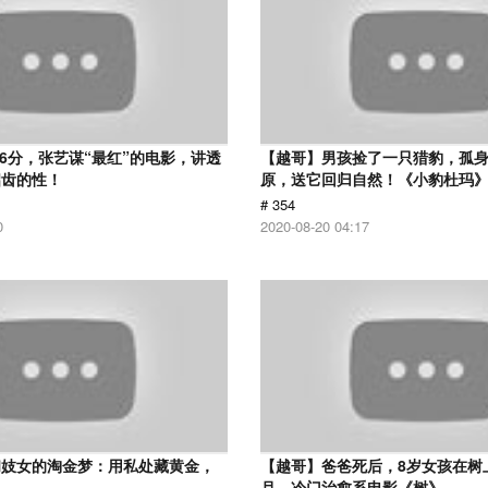
.6分，张艺谋“最红”的电影，讲透
【越哥】男孩捡了一只猎豹，孤
启齿的性！
原，送它回归自然！《小豹杜玛
# 354
0
2020-08-20 04:17
和妓女的淘金梦：用私处藏黄金，
【越哥】爸爸死后，8岁女孩在树
！
月，冷门治愈系电影《树》