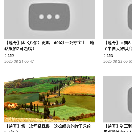
【越哥】比《八佰》更燃，600壮士死守宝山，地
【越哥】豆瓣8
狱般的7日之战！
了中国人难以
# 352
# 353
2020-08-24 09:47
2020-08-22 09:5
【越哥】第一次怀疑豆瓣，这么经典的片子只给
【越哥】矿工
8.1分？
用贞操换自由