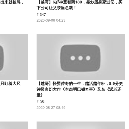
拍出来就被骂，
【越哥】6岁神童智商180，靠炒股身家过亿，买
下公司让父亲当总裁！
# 347
2020-09-06 04:23
果只盯着大尺
【越哥】怪婴传奇的一生，越活越年轻，8.9分史
诗级奇幻大作《本杰明巴顿奇事》又名《返老还
童》
# 351
2020-08-27 08:49