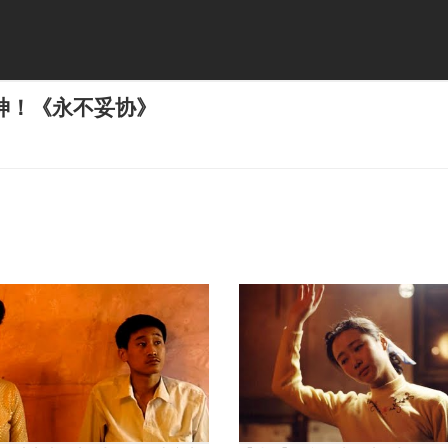
神！《永不妥协》