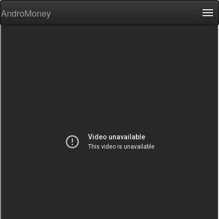
AndroMoney
Tog
nav