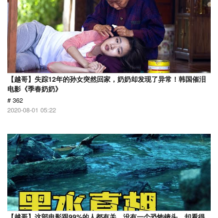
【越哥】失踪12年的孙女突然回家，奶奶却发现了异常！韩国催泪
电影《季春奶奶》
# 362
2020-08-01 05:22
【越哥】这部电影跟99%的人都有关，没有一个恐怖镜头，却看得