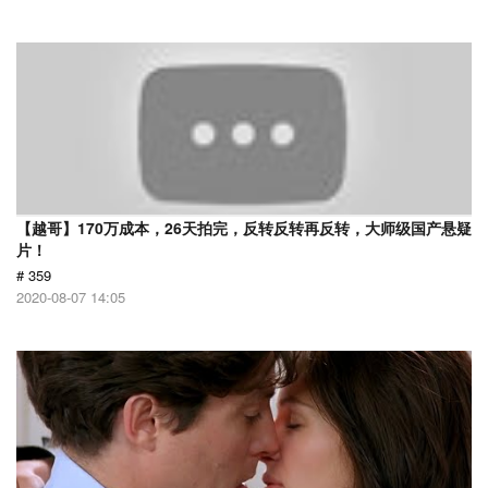
【越哥】170万成本，26天拍完，反转反转再反转，大师级国产悬疑
片！
# 359
2020-08-07 14:05