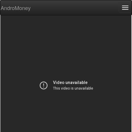
AndroMoney
Tog
nav