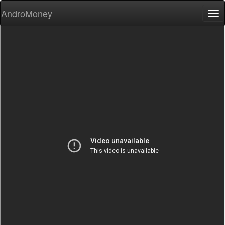
AndroMoney
Tog
nav