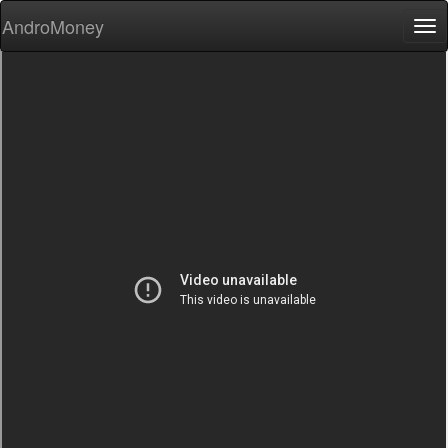
AndroMoney
Tog
nav