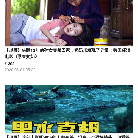
【越哥】失踪12年的孙女突然回家，奶奶却发现了异常！韩国催泪
电影《季春奶奶》
# 362
2020-08-01 05:22
【越哥】这部电影跟99%的人都有关，没有一个恐怖镜头，却看得