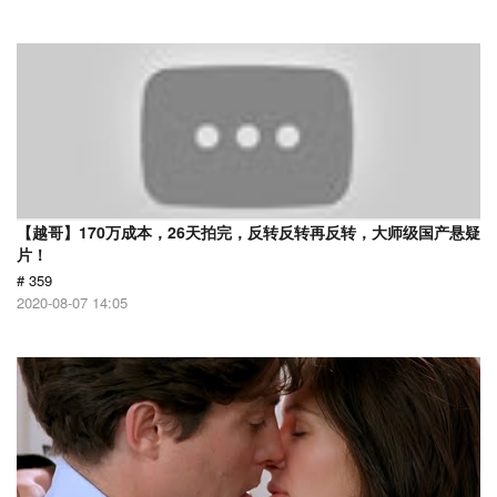
【越哥】170万成本，26天拍完，反转反转再反转，大师级国产悬疑
片！
# 359
2020-08-07 14:05