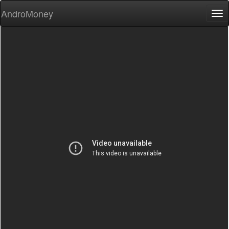
AndroMoney
Tog
nav