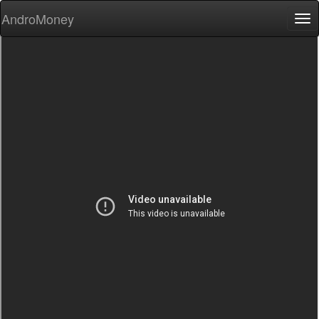
AndroMoney
Tog
nav