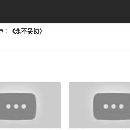
神！《永不妥协》