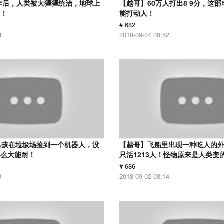
0年后，人类被大猩猩统治，地球上
【越哥】60万人打出8 9分，这
人！
能打动人！
# 682
3
2018-09-04 08:52
男孩在垃圾场捡到一个机器人，没
【越哥】飞船里出现一种吃人的外
这么大能耐！
只活1213人！怪物原来是人类变
# 686
0
2018-09-02 03:14