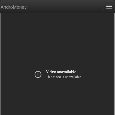
AndroMoney
Tog
nav