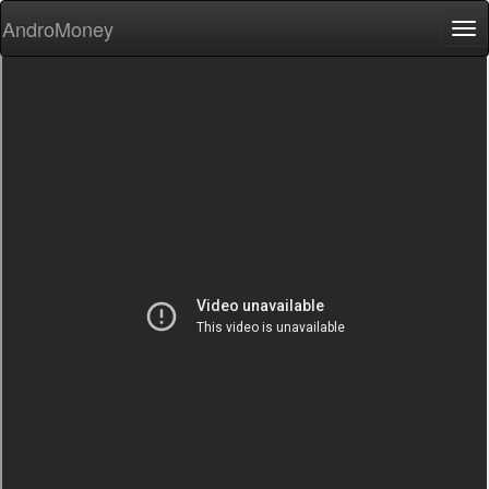
AndroMoney
Tog
nav