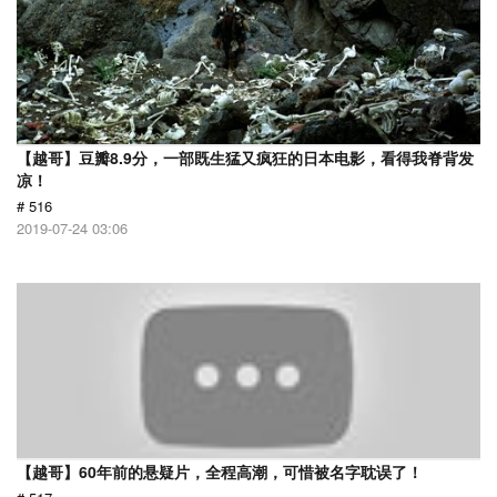
【越哥】豆瓣8.9分，一部既生猛又疯狂的日本电影，看得我脊背发
凉！
# 516
2019-07-24 03:06
【越哥】60年前的悬疑片，全程高潮，可惜被名字耽误了！