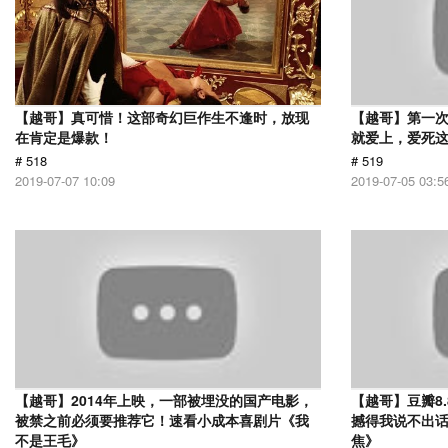
【越哥】真可惜！这部奇幻巨作生不逢时，放现
【越哥】第一
在肯定是爆款！
就爱上，爱死
# 518
# 519
2019-07-07 10:09
2019-07-05 03:5
【越哥】2014年上映，一部被埋没的国产电影，
【越哥】豆瓣8
被禁之前必须要推荐它！速看小成本喜剧片《我
撼得我说不出
不是王毛》
焦》