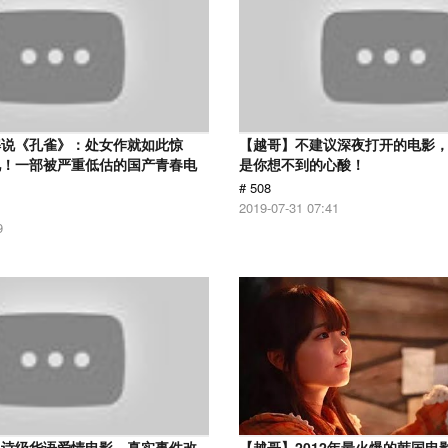
解说《孔雀》：处女作就如此惊
【越哥】不建议深夜打开的电影
见！一部被严重低估的国产青春电
是你想不到的心酸！
# 508
2019-07-31 07:41
9
史诗级华语爱情电影，真实事件改
【越哥】2012年最火爆的韩国电