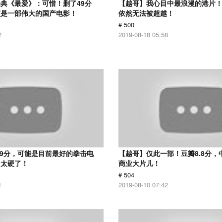
典《最爱》：可惜！删了49分
【越哥】我心目中最浪漫的港片！
该是一部伟大的国产电影！
依然无法被超越！
# 500
2
2019-08-18 05:58
.9分，可能是目前最好的拳击电
【越哥】仅此一部！豆瓣8.8分，
，太硬了！
商业大片儿！
# 504
1
2019-08-10 07:42