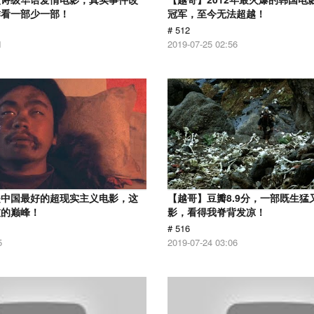
作看一部少一部！
冠军，至今无法超越！
# 512
1
2019-07-25 02:56
是中国最好的超现实主义电影，这
【越哥】豆瓣8.9分，一部既生猛
技的巅峰！
影，看得我脊背发凉！
# 516
5
2019-07-24 03:06