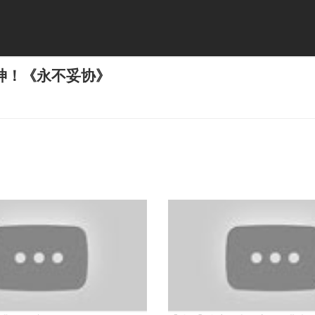
神！《永不妥协》