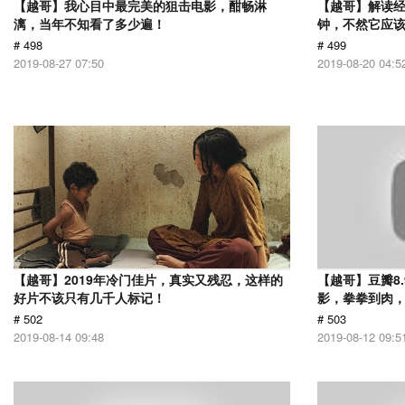
【越哥】我心目中最完美的狙击电影，酣畅淋
【越哥】解读经
漓，当年不知看了多少遍！
钟，不然它应
# 498
# 499
2019-08-27 07:50
2019-08-20 04:5
【越哥】2019年冷门佳片，真实又残忍，这样的
【越哥】豆瓣8
好片不该只有几千人标记！
影，拳拳到肉
# 502
# 503
2019-08-14 09:48
2019-08-12 09:5