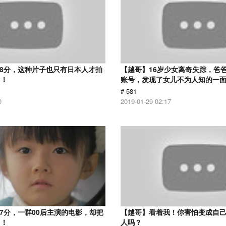
.8分，这种片子也只有日本人才拍
【越哥】16岁少女离奇失踪，爸
了！
账号，发现了女儿不为人知的一
# 581
0
2019-01-29 02:17
.7分，一群00后主演的电影，却把
【越哥】看着我！你害怕变成自
了！
人吗？