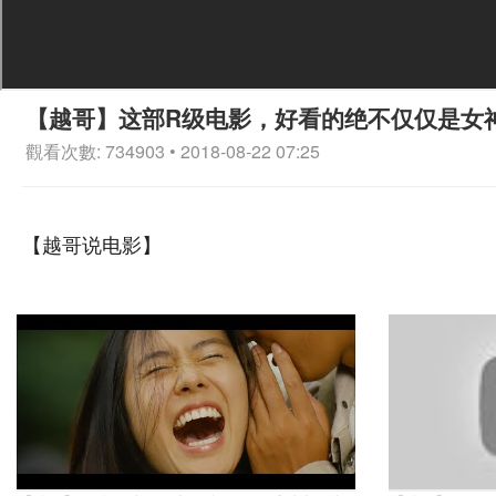
【越哥】这部R级电影，好看的绝不仅仅是女
觀看次數: 734903 • 2018-08-22 07:25
【越哥说电影】