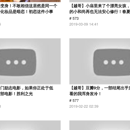
大变身！不敢相信这居然是同一个
【越哥】小庙里来了个漂亮女孩
的化妆品是暗恋！初恋这件小事
的小和尚再也无法安心修行！春
# 573
6
2019-03-09 14:41
冷门励志电影，如果你正处于低
【越哥】豆瓣9分，一部结尾出乎
这部电影！胜利之光
看的我浑身发冷！
# 577
8
2019-02-22 02:39