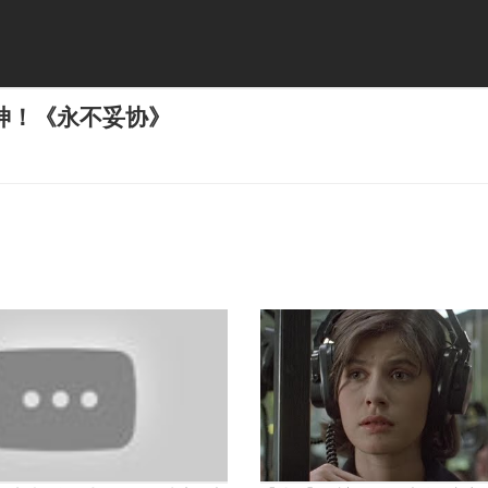
神！《永不妥协》