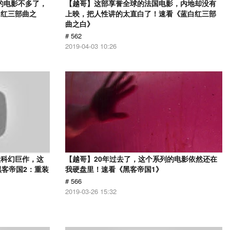
的电影不多了，
【越哥】这部享誉全球的法国电影，内地却没有
白红三部曲之
上映，把人性讲的太直白了！速看《蓝白红三部
曲之白》
# 562
2019-04-03 10:26
级科幻巨作，这
【越哥】20年过去了，这个系列的电影依然还在
黑客帝国2：重装
我硬盘里！速看《黑客帝国1》
# 566
2019-03-26 15:32