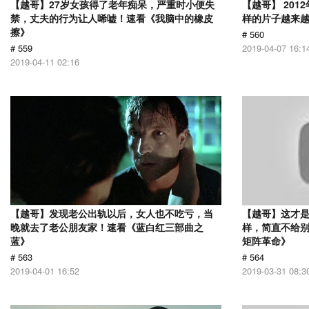
【越哥】27岁女孩得了老年痴呆，严重时小便失
【越哥】 20
禁，丈夫的行为让人唏嘘！速看《我脑中的橡皮
样的片子越来
擦》
# 560
# 559
2019-04-07 16:1
2019-04-11 02:16
【越哥】发现老公出轨以后，女人也不吃亏，当
【越哥】这才是
晚就去了老公朋友家！速看《蓝白红三部曲之
样，简直不给别
蓝》
矩阵革命》
# 563
# 564
2019-04-01 16:52
2019-03-31 08:3