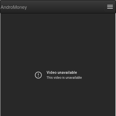
AndroMoney
Tog
nav