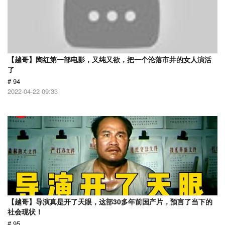
【越哥】陶红第一部电影，又纯又欲，把一个沦落市井的女人演活
了
# 94
2022-04-22 09:33
【越哥】导演真是开了天眼，这部30多年前国产片，预言了当下的
社会现状！
# 95