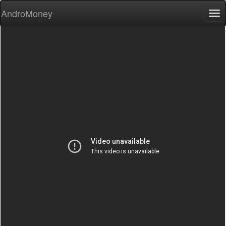
AndroMoney
Tog
nav