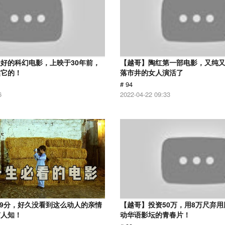
好的科幻电影，上映于30年前，
【越哥】陶红第一部电影，又纯
越它的！
落市井的女人演活了
# 94
6
2022-04-22 09:33
.9分，好久没看到这么动人的亲情
【越哥】投资50万，用8万尺弃
有人知！
动华语影坛的青春片！