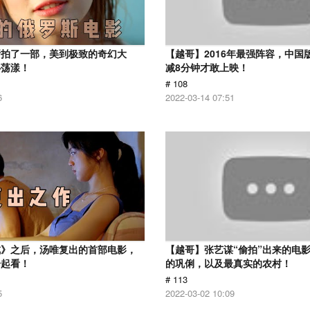
斯拍了一部，美到极致的奇幻大
【越哥】2016年最强阵容，中国
心荡漾！
减8分钟才敢上映！
# 108
6
2022-03-14 07:51
戒》之后，汤唯复出的首部电影，
【越哥】张艺谋“偷拍”出来的电
一起看！
的巩俐，以及最真实的农村！
# 113
5
2022-03-02 10:09