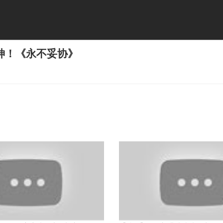
神！《永不妥协》