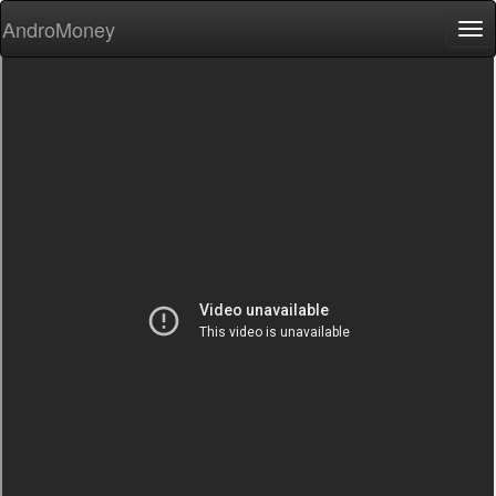
AndroMoney
Tog
nav