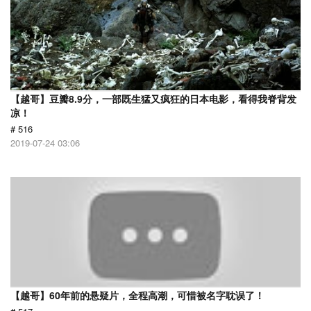
【越哥】豆瓣8.9分，一部既生猛又疯狂的日本电影，看得我脊背发
凉！
# 516
2019-07-24 03:06
【越哥】60年前的悬疑片，全程高潮，可惜被名字耽误了！