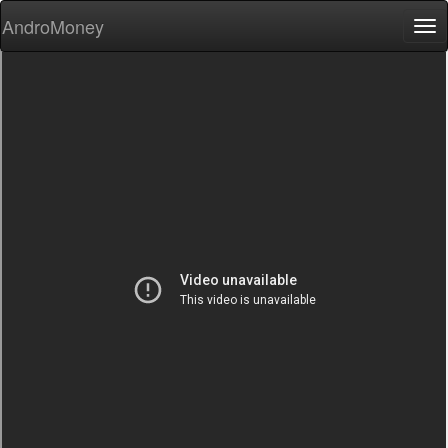
AndroMoney
Tog
nav