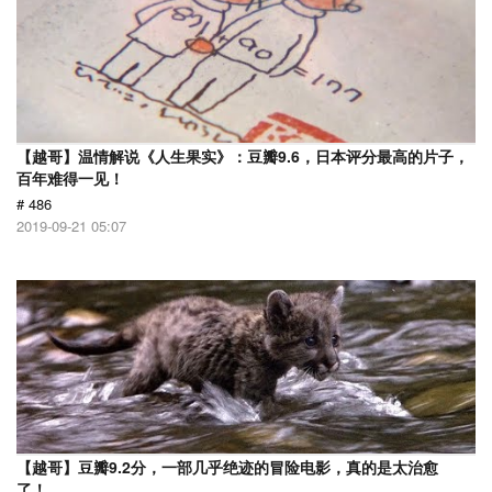
【越哥】温情解说《人生果实》：豆瓣9.6，日本评分最高的片子，
百年难得一见！
# 486
2019-09-21 05:07
【越哥】豆瓣9.2分，一部几乎绝迹的冒险电影，真的是太治愈
了！