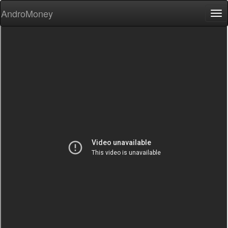
AndroMoney
Tog
nav