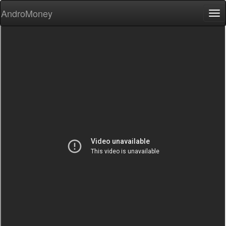
AndroMoney
Tog
nav