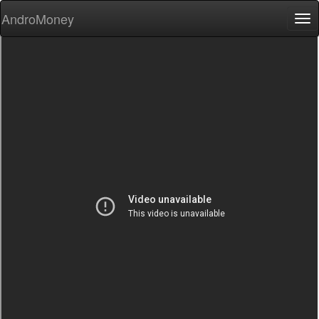
AndroMoney
Tog
nav