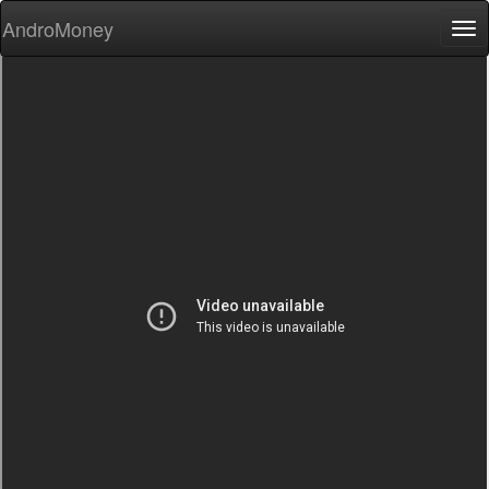
AndroMoney
Tog
nav