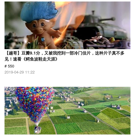
【越哥】豆瓣9.1分，又被我挖到一部冷门佳片，这种片子真不多
见！速看《鳄鱼波鞋走天涯》
# 550
2019-04-29 11:22