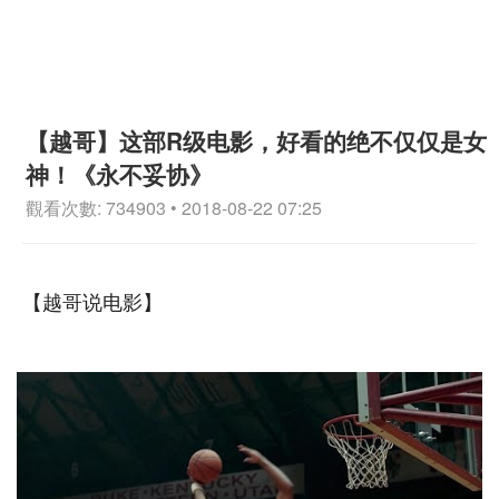
【越哥】这部R级电影，好看的绝不仅仅是女
神！《永不妥协》
觀看次數: 734903 • 2018-08-22 07:25
【越哥说电影】