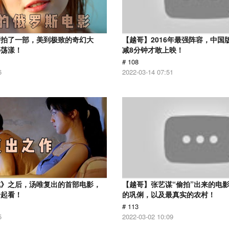
斯拍了一部，美到极致的奇幻大
【越哥】2016年最强阵容，中国
心荡漾！
减8分钟才敢上映！
# 108
6
2022-03-14 07:51
戒》之后，汤唯复出的首部电影，
【越哥】张艺谋“偷拍”出来的电
一起看！
的巩俐，以及最真实的农村！
# 113
5
2022-03-02 10:09