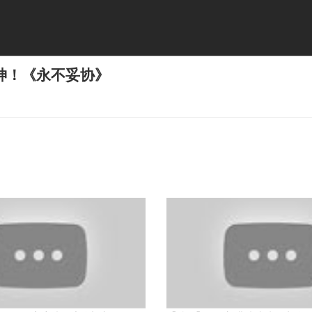
神！《永不妥协》