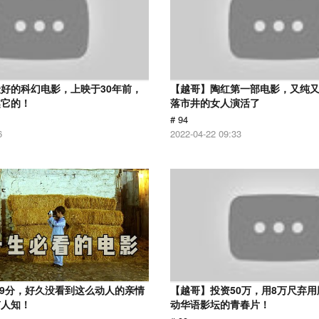
好的科幻电影，上映于30年前，
【越哥】陶红第一部电影，又纯
越它的！
落市井的女人演活了
# 94
6
2022-04-22 09:33
.9分，好久没看到这么动人的亲情
【越哥】投资50万，用8万尺弃
有人知！
动华语影坛的青春片！