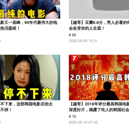
影又一高峰，90年代最伟大的电
【越哥】豆瓣8.8分，男人必看的
我热泪盈眶！
会改变你的人生观！
# 65
4
2022-06-29 10:31
停不下来，这部韩国电影后劲太
【越哥】2018年评分最高韩国电
忘不掉！
深度好片，揭露了吃人的韩国社
# 70
5
2022-06-19 07:42