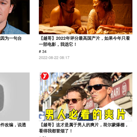
就因为一句台
【越哥】2022年评分最高国产片，如果今年只看
一部电影，我选它！
# 34
2022-08-22 08:17
事件改编，说透
【越哥】这才是属于男人的爽片，荷尔蒙爆棚，
看得我都冒烟了！