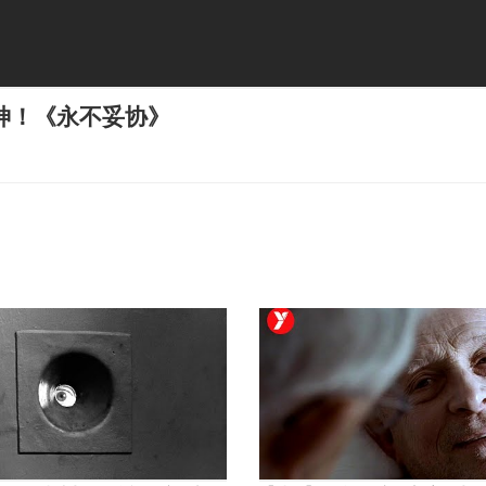
神！《永不妥协》