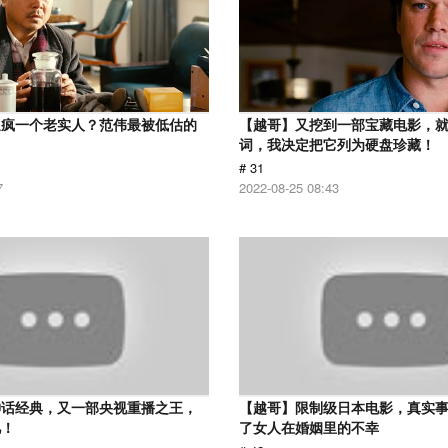
逼疯一个老实人？范伟最被低估的
【越哥】又挖到一部宝藏电影，
词，我决定把它列为硬盘珍藏！
# 31
7
2022-08-25 08:43
神话经典，又一部央视重播之王，
【越哥】限制级日本电影，真实
忆！
了女人在婚姻里的不幸