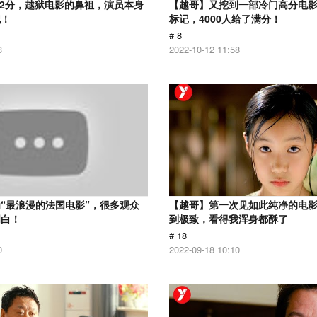
.2分，越狱电影的鼻祖，演员本身
【越哥】又挖到一部冷门高分电影，
犯！
标记，4000人给了满分！
# 8
3
2022-10-12 11:58
“最浪漫的法国电影”，很多观众
【越哥】第一次见如此纯净的电
明白！
到极致，看得我浑身都酥了
# 18
0
2022-09-18 10:10