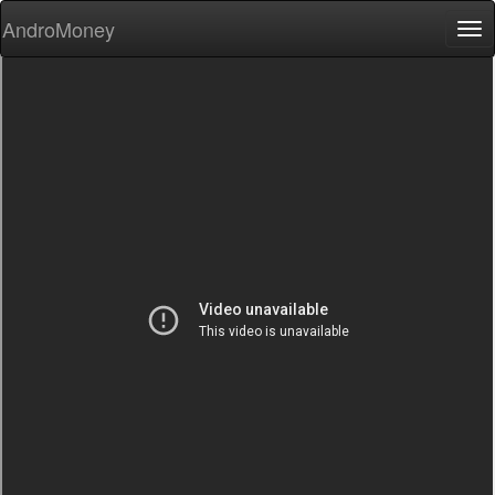
AndroMoney
Tog
nav