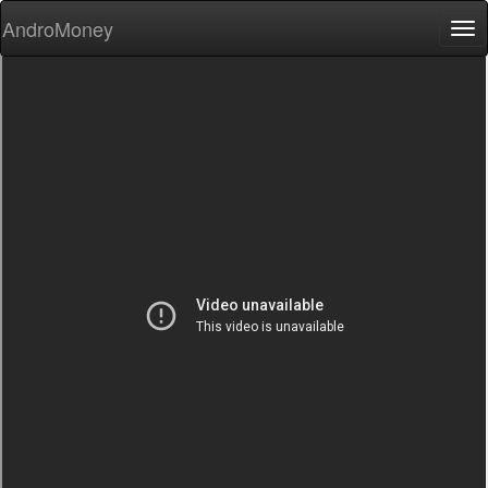
AndroMoney
Tog
nav