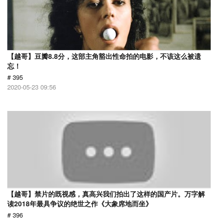
【越哥】豆瓣8.8分，这部主角豁出性命拍的电影，不该这么被遗
忘！
# 395
2020-05-23 09:56
【越哥】禁片的既视感，真高兴我们拍出了这样的国产片。万字解
读2018年最具争议的绝世之作《大象席地而坐》
# 396