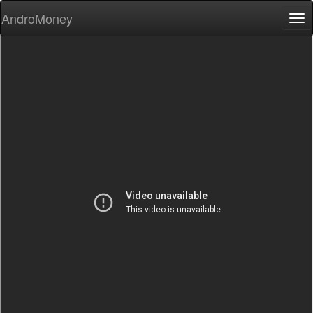
AndroMoney
Tog
nav