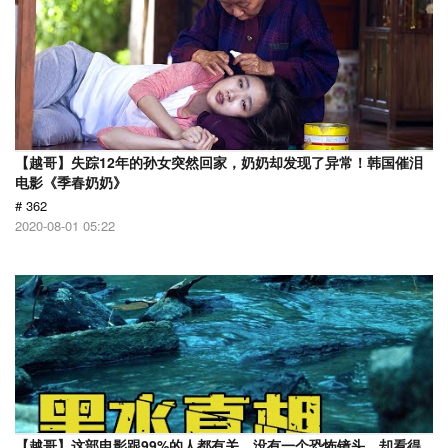
【越哥】失踪12年的孙女突然回家，奶奶却发现了异常！韩国催泪
电影《季春奶奶》
# 362
2020-08-01 05:22
【越哥】这部电影跟99%的人都有关，没有一个恐怖镜头，却看得