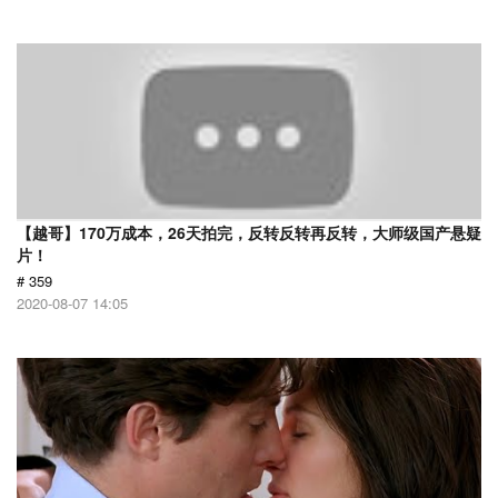
【越哥】170万成本，26天拍完，反转反转再反转，大师级国产悬疑
片！
# 359
2020-08-07 14:05