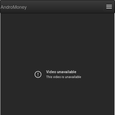
AndroMoney
Tog
nav