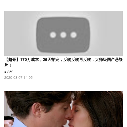
【越哥】170万成本，26天拍完，反转反转再反转，大师级国产悬疑
片！
# 359
2020-08-07 14:05