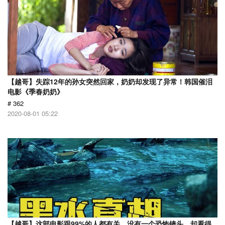
【越哥】失踪12年的孙女突然回家，奶奶却发现了异常！韩国催泪
电影《季春奶奶》
# 362
2020-08-01 05:22
【越哥】这部电影跟99%的人都有关，没有一个恐怖镜头，却看得