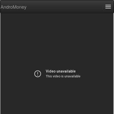
AndroMoney
Tog
nav