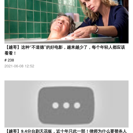
【越哥】这种“不道德”的好电影，越来越少了，每个年轻人都应该
看看！
# 238
2021-06-08 12:52
【越哥】9.4分台剧天花板，近十年只此一部！律师为什么要替杀人