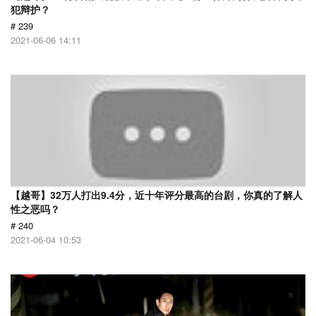
犯辩护？
# 239
2021-06-06 14:11
【越哥】32万人打出9.4分，近十年评分最高的台剧，你真的了解人
性之恶吗？
# 240
2021-06-04 10:53