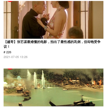
【越哥】张艺谋最难懂的电影，拍出了最性感的巩俐，但却饱受争
议！
# 226
2021-07-05 13:26