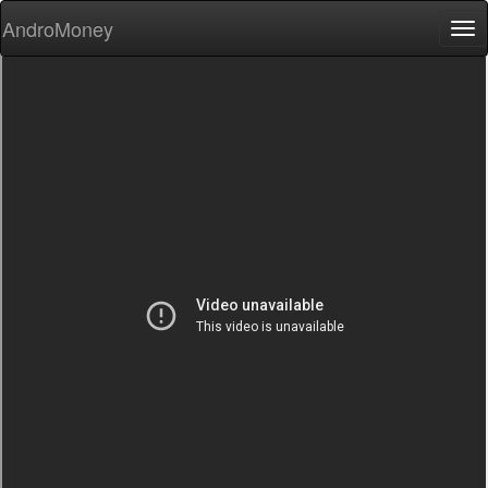
AndroMoney
Tog
nav