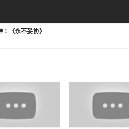
神！《永不妥协》