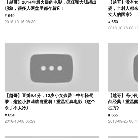
【越哥】2014年最火爆的电影，疯狂和大胆超出
【越哥】没有
想象，很多人硬盘里都存着它！
婆，全村人都
女人的国家》
# 649
2018-10-16 08:30
# 650
2018-10-16 08:1
【越哥】豆瓣9.4分，12岁小女孩爱上中年怪蜀
【越哥】冯小刚
黍，这位小萝莉请自重啊！重温经典电影《这个
然经典！重温国
杀手不太冷》
乙方》
# 654
# 655
2018-10-08 05:29
2018-09-25 06:4