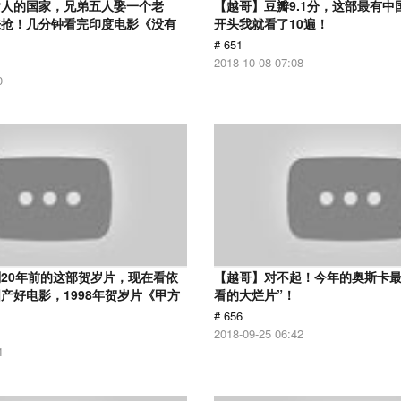
女人的国家，兄弟五人娶一个老
【越哥】豆瓣9.1分，这部最有中
来抢！几分钟看完印度电影《没有
开头我就看了10遍！
# 651
2018-10-08 07:08
0
20年前的这部贺岁片，现在看依
【越哥】对不起！今年的奥斯卡最
产好电影，1998年贺岁片《甲方
看的大烂片”！
# 656
2018-09-25 06:42
4