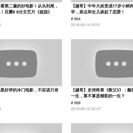
议看第二遍的好电影！从头到尾，
【越哥】中年大叔变成17岁小鲜
！豆瓣8 8分文艺片《超脱》
学，差点和女儿谈起了恋爱！
# 664
5
2018-09-14 03:01
五星好评的冷门电影，不应该只有
【越哥】史诗终章《教父3》：酸
！
一生，算不算是精彩的一生？
# 668
6
2018-09-14 02:47