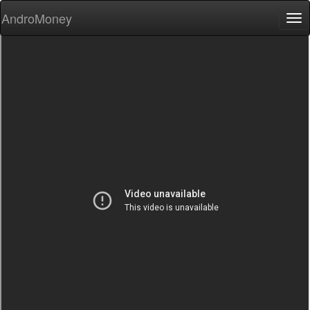
AndroMoney
Tog
nav