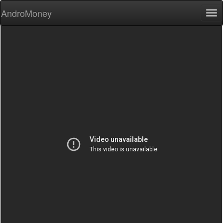
AndroMoney
Tog
nav