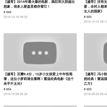
【越哥】2014年最火爆的电影，疯狂和大胆超出
【越哥】没有
想象，很多人硬盘里都存着它！
婆，全村人都
女人的国家》
# 649
2018-10-16 08:30
# 650
2018-10-16 08:1
【越哥】豆瓣9.4分，12岁小女孩爱上中年怪蜀
【越哥】冯小刚
黍，这位小萝莉请自重啊！重温经典电影《这个
然经典！重温国
杀手不太冷》
乙方》
# 654
# 655
2018-10-08 05:29
2018-09-25 06:4