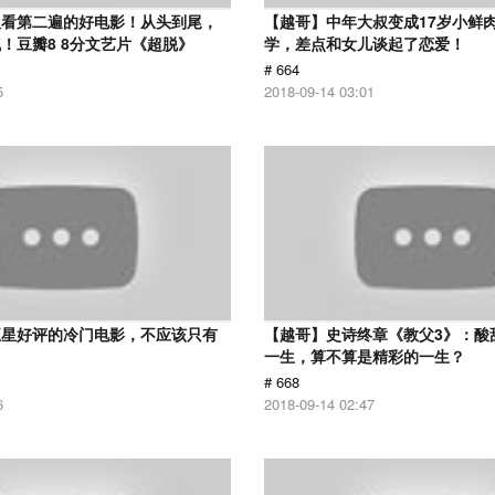
议看第二遍的好电影！从头到尾，
【越哥】中年大叔变成17岁小鲜
！豆瓣8 8分文艺片《超脱》
学，差点和女儿谈起了恋爱！
# 664
5
2018-09-14 03:01
五星好评的冷门电影，不应该只有
【越哥】史诗终章《教父3》：酸
！
一生，算不算是精彩的一生？
# 668
6
2018-09-14 02:47