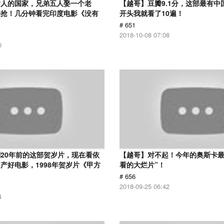
女人的国家，兄弟五人娶一个老
【越哥】豆瓣9.1分，这部最有中
来抢！几分钟看完印度电影《没有
开头我就看了10遍！
# 651
2018-10-08 07:08
0
20年前的这部贺岁片，现在看依
【越哥】对不起！今年的奥斯卡最
产好电影，1998年贺岁片《甲方
看的大烂片”！
# 656
2018-09-25 06:42
4