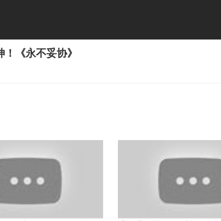
神！《永不妥协》