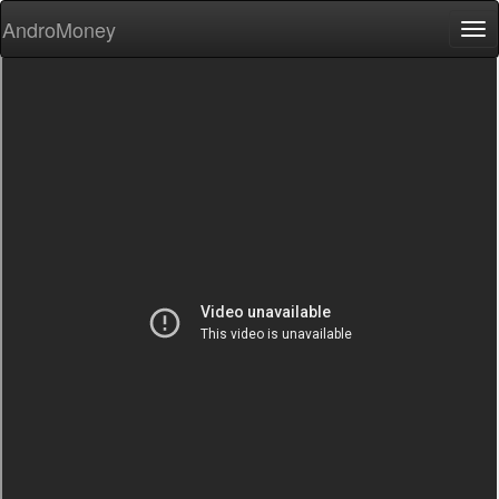
AndroMoney
Tog
nav