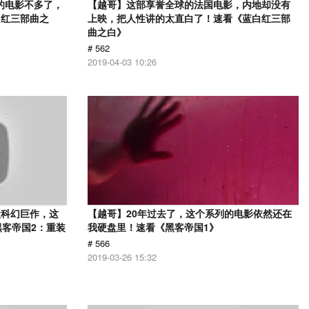
的电影不多了，
【越哥】这部享誉全球的法国电影，内地却没有
白红三部曲之
上映，把人性讲的太直白了！速看《蓝白红三部
曲之白》
# 562
2019-04-03 10:26
级科幻巨作，这
【越哥】20年过去了，这个系列的电影依然还在
黑客帝国2：重装
我硬盘里！速看《黑客帝国1》
# 566
2019-03-26 15:32