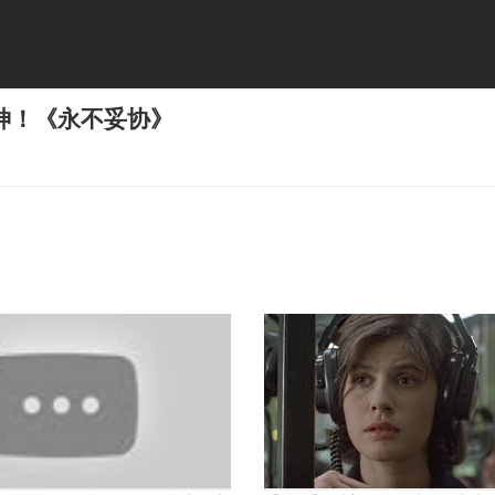
神！《永不妥协》