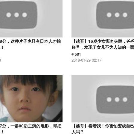
.8分，这种片子也只有日本人才拍
【越哥】16岁少女离奇失踪，爸
了！
账号，发现了女儿不为人知的一
# 581
0
2019-01-29 02:17
.7分，一群00后主演的电影，却把
【越哥】看着我！你害怕变成自
了！
人吗？