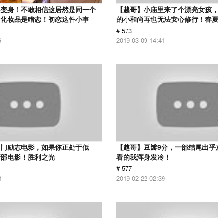
大变身！不敢相信这居然是同一个
【越哥】小庙里来了个漂亮女孩
的化妆品是暗恋！初恋这件小事
的小和尚再也无法安心修行！春
# 573
6
2019-03-09 14:41
冷门励志电影，如果你正处于低
【越哥】豆瓣9分，一部结尾出乎
这部电影！胜利之光
看的我浑身发冷！
# 577
8
2019-02-22 02:39