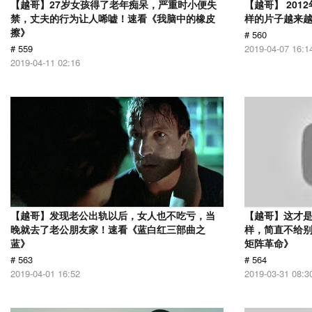
【越哥】27岁女孩得了老年痴呆，严重时小便失
【越哥】 20
禁，丈夫的行为让人唏嘘！速看《我脑中的橡皮
样的片子越来
擦》
# 560
# 559
2019-04-07 16:1
2019-04-11 02:16
【越哥】发现老公出轨以后，女人也不吃亏，当
【越哥】这才是
晚就去了老公朋友家！速看《蓝白红三部曲之
样，简直不给别
蓝》
矩阵革命》
# 563
# 564
2019-04-01 16:52
2019-03-31 08:3