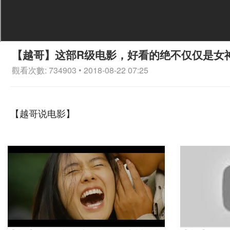
【越哥】这部R级电影，好看的绝不仅仅是女
觀看次數: 734903 • 2018-08-22 07:25
【越哥说电影】