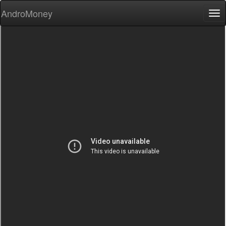
AndroMoney
Tog
nav