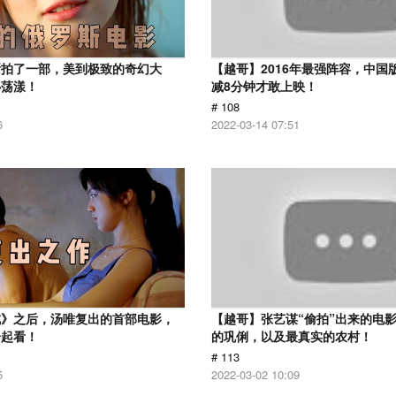
斯拍了一部，美到极致的奇幻大
【越哥】2016年最强阵容，中国
心荡漾！
减8分钟才敢上映！
# 108
6
2022-03-14 07:51
戒》之后，汤唯复出的首部电影，
【越哥】张艺谋“偷拍”出来的电
一起看！
的巩俐，以及最真实的农村！
# 113
5
2022-03-02 10:09