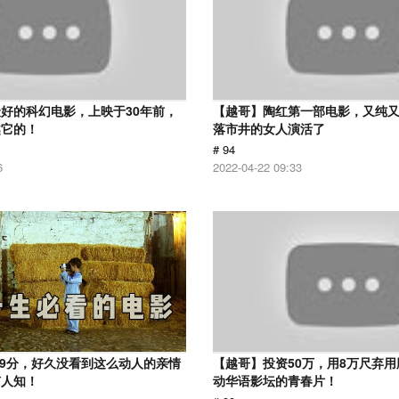
好的科幻电影，上映于30年前，
【越哥】陶红第一部电影，又纯
越它的！
落市井的女人演活了
# 94
6
2022-04-22 09:33
.9分，好久没看到这么动人的亲情
【越哥】投资50万，用8万尺弃
有人知！
动华语影坛的青春片！