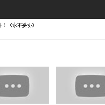
神！《永不妥协》