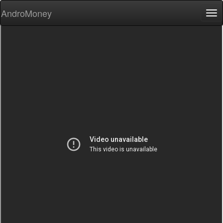
AndroMoney
Tog
nav