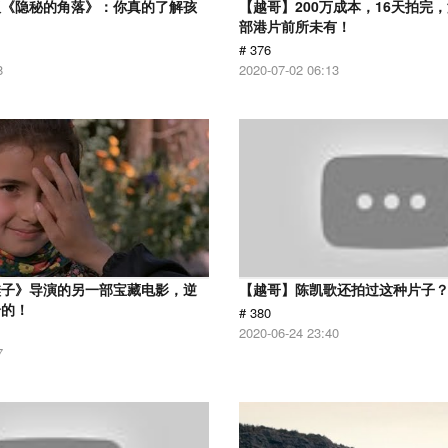
版《隐秘的角落》：你真的了解孩
【越哥】200万成本，16天拍完
部港片前所未有！
# 376
8
2020-07-02 06:13
鞋子》导演的另一部宝藏电影，逆
【越哥】陈凯歌还拍过这种片子
给的！
# 380
2020-06-24 23:40
7