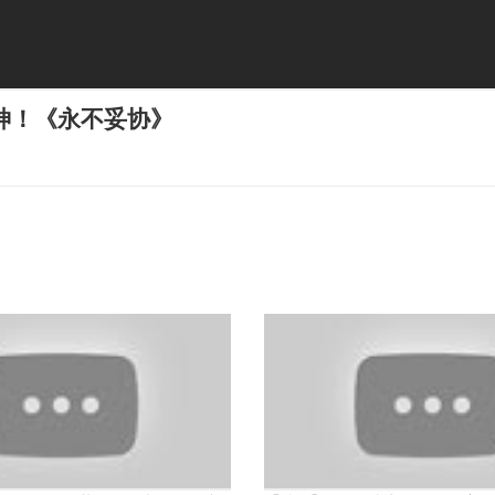
神！《永不妥协》