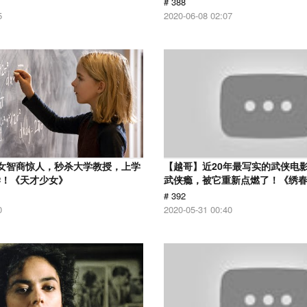
# 388
5
2020-06-08 02:07
女智商惊人，秒杀大学教授，上学
【越哥】近20年最写实的武侠电
学！《天才少女》
武侠瘾，被它重新点燃了！《绣
# 392
0
2020-05-31 00:40