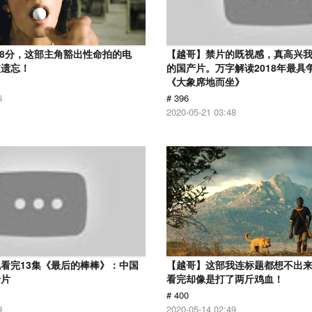
.8分，这部主角豁出性命拍的电
【越哥】禁片的既视感，真高兴
被遗忘！
的国产片。万字解读2018年最具
《大象席地而坐》
6
# 396
2020-05-21 03:48
看完13集《最后的棒棒》：中国
【越哥】这部我连标题都想不出
录片
看完却像是打了两斤鸡血！
# 400
9
2020-05-14 02:49