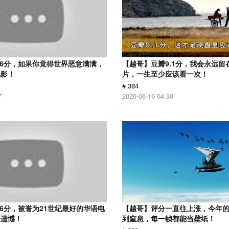
.6分，如果你觉得世界恶意满满，
【越哥】豆瓣9.1分，我会永远留
电影！
片，一生至少应该看一次！
# 384
7
2020-06-16 04:30
.6分，被誉为21世纪最好的华语电
【越哥】评分一直往上涨，今年
是遗憾！
到窒息，每一帧都能当壁纸！