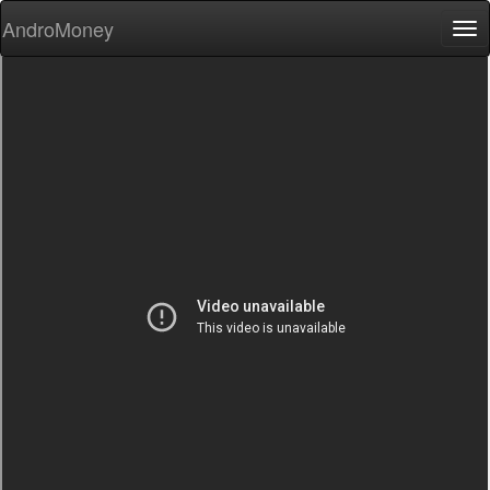
AndroMoney
Tog
nav