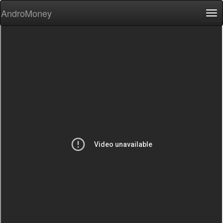
AndroMoney
Tog
nav