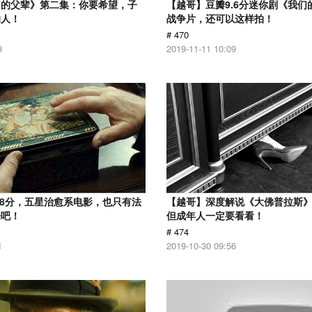
们的父辈》第二集：你要希望，子
【越哥】豆瓣9.6分迷你剧《我们
的人！
战争片，还可以这样拍！
# 470
9
2019-11-11 10:09
.8分，五星治愈系电影，也只有法
【越哥】深度解说《大佛普拉斯
来吧！
但成年人一定要看看！
# 474
1
2019-10-30 09:56