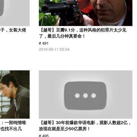
样子，女装大佬
【越哥】豆瓣9.1分，这种风格的犯罪片太少见
了，最后几分钟真要命！
# 491
2019-09-11 03:04
》：一部纯情唯
【越哥】30年前爆款华语电影，观影人数超2亿，
洲也找不出几
放现在就是至少50亿票房！
# 495