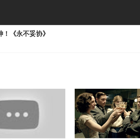
神！《永不妥协》