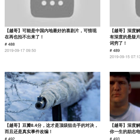
【越哥】可能是中国内地最好的喜剧片，可惜现
【越哥】深度
在再也拍不出来了！
有深度的悬疑
词穷了！
# 488
2019-09-17 09:50
# 489
2019-09-15 07:1
【越哥】豆瓣8.4分，这才是顶级狙击手的对决，
【越哥】深度
而且还是真实事件改编！
你一生的励志
# 492
# 493