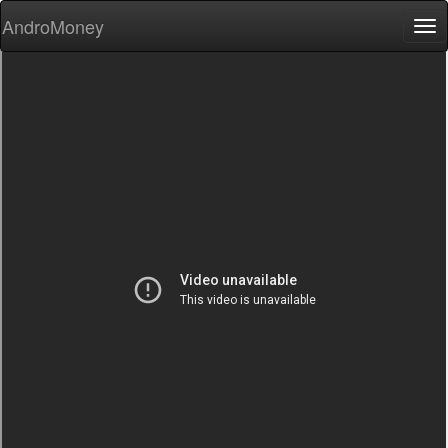
AndroMoney
Tog
nav