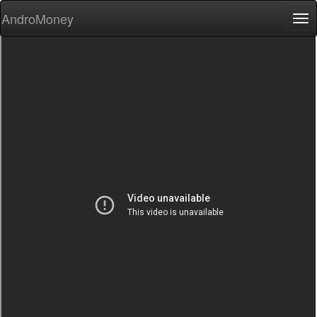
AndroMoney
Tog
nav