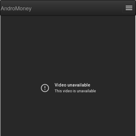
AndroMoney
Tog
nav