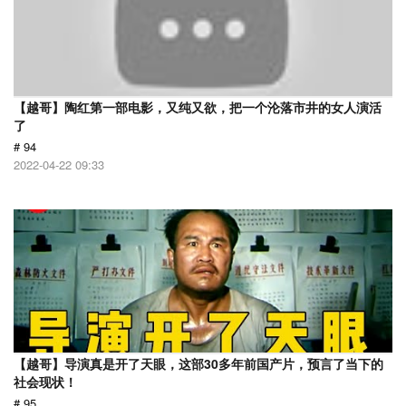
【越哥】陶红第一部电影，又纯又欲，把一个沦落市井的女人演活
了
# 94
2022-04-22 09:33
【越哥】导演真是开了天眼，这部30多年前国产片，预言了当下的
社会现状！
# 95